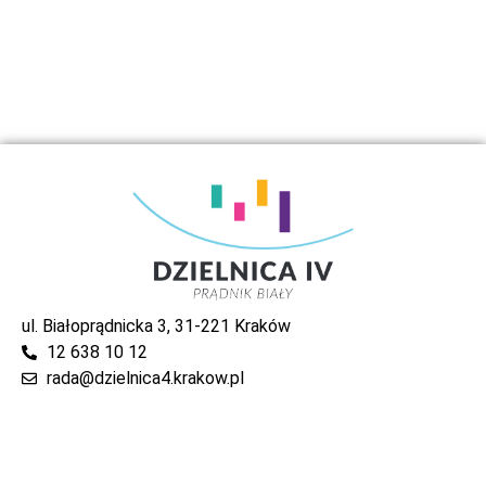
ul. Białoprądnicka 3, 31-221 Kraków
12 638 10 12
rada@dzielnica4.krakow.pl