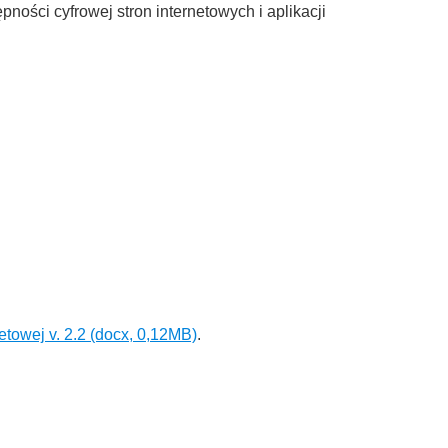
ności cyfrowej stron internetowych i aplikacji
etowej v. 2.2 (docx, 0,12MB)
.