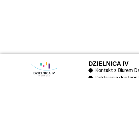
DZIELNICA IV
Kontakt z Biurem Dz
Deklaracja dostępn
ul. Białoprądnicka 3, 31-221
Polityka Prywatnoś
Kraków
Mapa Strony
12 638 10 12
rada@dzielnica4.krakow.pl