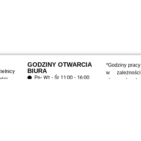
GODZINY OTWARCIA
*Godziny pracy
BIURA
ielnicy
w zależnośc
Pn- Wt - Śr 11:00 - 16:00
ości
zleconych do
Czw - 13:00 - 18:00
ci
siedzibą – 
Pt 08:00 - 16:00
odpowiedniej r
o wcześniejsz
telefoniczny,
pracę Biura
obecna.