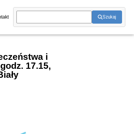
Szukaj
takt
eczeństwa i
godz. 17.15,
Biały