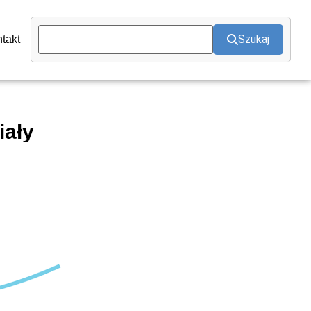
Szukaj
takt
iały