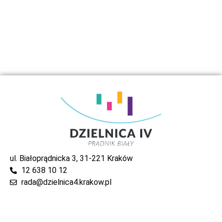
ul. Białoprądnicka 3, 31-221 Kraków
12 638 10 12
rada@dzielnica4.krakow.pl